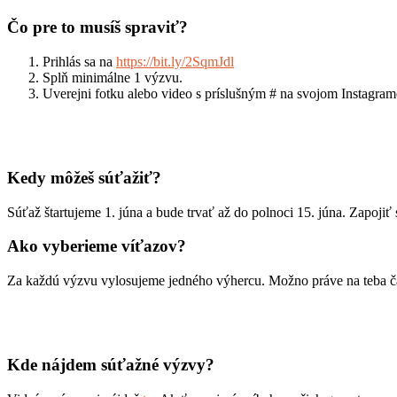
Čo pre to musíš spraviť?
Prihlás sa na
https://bit.ly/2SqmJdl
Splň minimálne 1 výzvu.
Uverejni fotku alebo video s príslušným # na svojom Instagram
Kedy môžeš súťažiť?
Súťaž štartujeme 1. júna a bude trvať až do polnoci 15. júna. Zapoj
Ako vyberieme víťazov?
Za každú výzvu vylosujeme jedného výhercu. Možno práve na teba čaká
Kde nájdem súťažné výzvy?