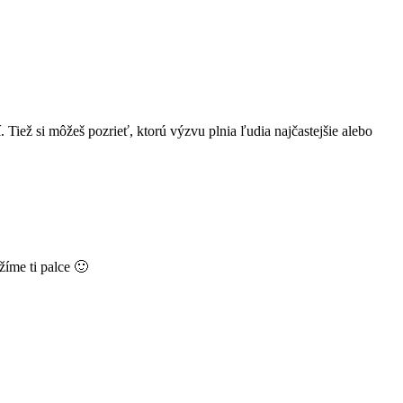
í. Tiež si môžeš pozrieť, ktorú výzvu plnia ľudia najčastejšie alebo
žíme ti palce 🙂