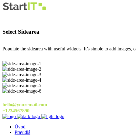
Select Sidearea
Populate the sidearea with useful widgets. It’s simple to add images, ca
hello@youremail.com
+1234567890
Úvod
Pravidlá