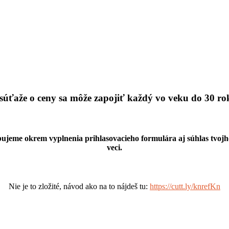
súťaže o ceny sa môže zapojiť každý vo veku do 30 ro
rebujeme okrem vyplnenia prihlasovacieho formulára aj súhlas tvo
veci.
Nie je to zložité, návod ako na to nájdeš tu:
https://cutt.ly/knrefKn