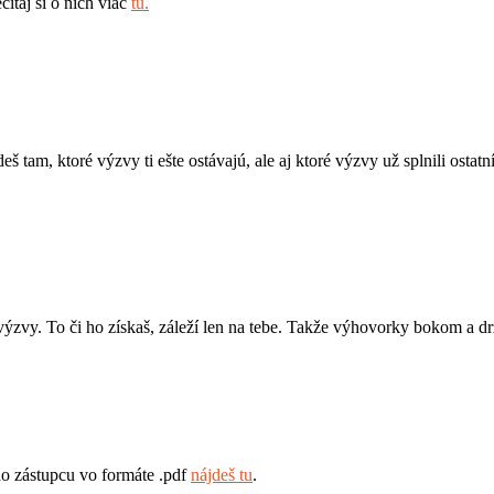
ítaj si o nich viac
tu.
š tam, ktoré výzvy ti ešte ostávajú, ale aj ktoré výzvy už splnili ostatn
 výzvy. To či ho získaš, záleží len na tebe. Takže výhovorky bokom a dr
ho zástupcu vo formáte .pdf
nájdeš tu
.