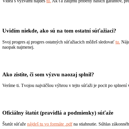
Videá s výzvami nájdeš
tu.
Ak ťa zaujmú príbehy našich garantov, preč
Uvidím niekde, ako sú na tom ostatní súťažiaci?
Svoj progres aj progres ostatných súťažiacich môžeš sledovať
tu.
Nájde
naopak najmenej.
Ako zistíte, či som výzvu naozaj splnil?
Veríme ti. Tvojou najväčšou výhrou v tejto súťaži je pocit po splnení
Oficiálny štatút (pravidlá a podmienky) súťaže
Štatút súťaže
nájdeš tu vo formáte .pdf
na stiahnutie. Súhlas zákonné