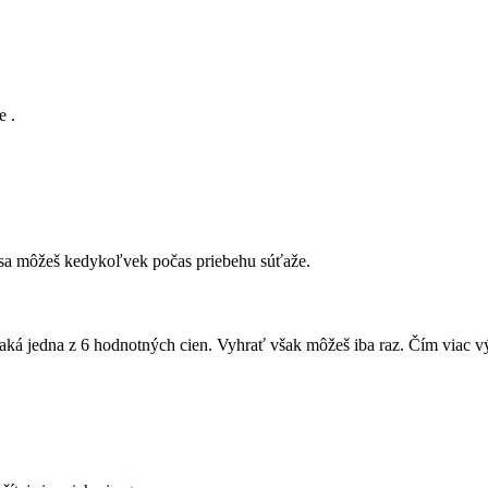
e .
iť sa môžeš kedykoľvek počas priebehu súťaže.
 jedna z 6 hodnotných cien. Vyhrať však môžeš iba raz. Čím viac výzi