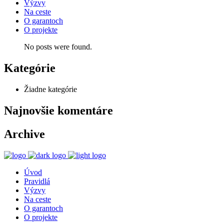
Výzvy
Na ceste
O garantoch
O projekte
No posts were found.
Kategórie
Žiadne kategórie
Najnovšie komentáre
Archive
Úvod
Pravidlá
Výzvy
Na ceste
O garantoch
O projekte