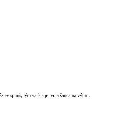
ev splníš, tým väčšia je tvoja šanca na výhru.